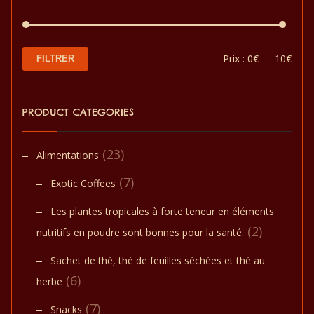
votre peau. Il s’agit d’une
crème composée d’huile
de moringa, d’huile de
citronnelle et de beurre de
karité. Il est doux, naturel
et utile pour tout type de
Prix
Prix
Prix :
0€
—
10€
FILTRER
peau.
min
max
PRODUCT CATEGORIES
(23)
Alimentations
(7)
Exotic Coffees
Les plantes tropicales à forte teneur en éléments
(2)
nutritifs en poudre sont bonnes pour la santé.
Sachet de thé, thé de feuilles séchées et thé au
(6)
herbe
(7)
Snacks