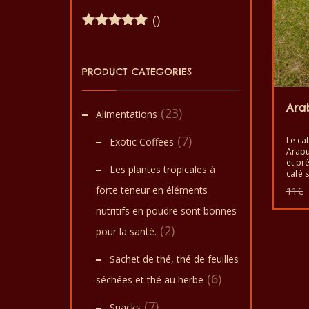
()
Note
5
sur
5
PRODUCT CATEGORIES
Ara
(23)
Alimentations
(7)
Le ca
Exotic Coffees
Arabus
et pr
Les plantes tropicales à
café s
du mo
forte teneur en éléments
11
€
et la 
goûte
nutritifs en poudre sont bonnes
des g
(2)
un pr
pour la santé.
de qua
main.
Sachet de thé, thé de feuilles
(6)
séchées et thé au herbe
(7)
Snacks