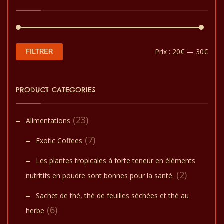
être
choisies
sur
la
Prix
Prix
Prix :
20€
—
30€
FILTRER
page
min
max
du
PRODUCT CATEGORIES
produit
(23)
Alimentations
(7)
Exotic Coffees
Les plantes tropicales à forte teneur en éléments
(2)
nutritifs en poudre sont bonnes pour la santé.
Sachet de thé, thé de feuilles séchées et thé au
(6)
herbe