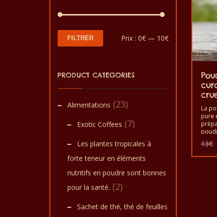
Prix
Prix
Prix :
0€
—
10€
FILTRER
min
max
PRODUCT CATEGORIES
Pou
cur
crue
(23)
Alimentations
La po
pure e
(7)
Exotic Coffees
prépa
poudr
de cu
Les plantes tropicales à
13
€
et la
pour 
forte teneur en éléments
immun
produ
nutritifs en poudre sont bonnes
qualit
(2)
main.
pour la santé.
Sachet de thé, thé de feuilles