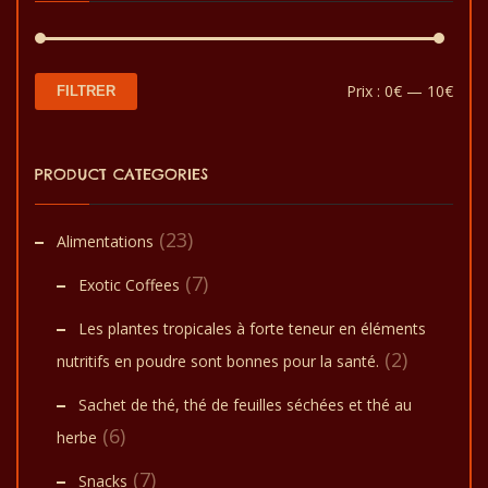
Prix
Prix
Prix :
0€
—
10€
FILTRER
min
max
PRODUCT CATEGORIES
(23)
Alimentations
(7)
Exotic Coffees
Les plantes tropicales à forte teneur en éléments
(2)
nutritifs en poudre sont bonnes pour la santé.
Sachet de thé, thé de feuilles séchées et thé au
(6)
herbe
(7)
Snacks