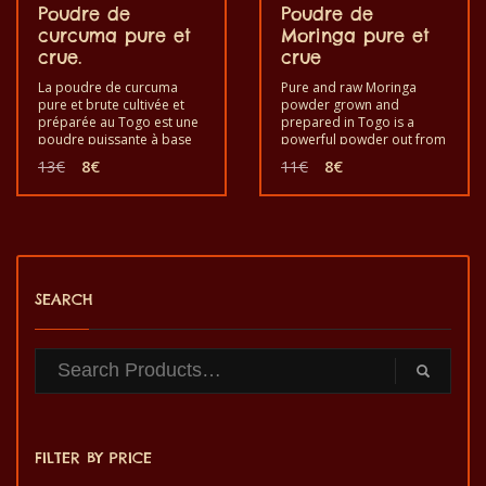
Poudre de
Poudre de
curcuma pure et
Moringa pure et
crue.
crue
La poudre de curcuma
Pure and raw Moringa
pure et brute cultivée et
powder grown and
préparée au Togo est une
prepared in Togo is a
poudre puissante à base
powerful powder out from
de curcuma pour le plaisir
moringa oleifera for
Le
Le
Le
Le
13
€
8
€
11
€
8
€
et la santé. Bon à manger
enjoyment and your good
prix
prix
prix
prix
pour renforcer le système
health. Bon à manger pour
initial
actuel
initial
actuel
immunitaire. C’est un
renforcer le système
était :
est :
était :
est :
produit sain au goût de
immunitaire. C’est un
13€.
8€.
11€.
8€.
qualité et fabriqué à la
produit sain au goût de
main.
qualité et faite à la main.
SEARCH
FILTER BY PRICE