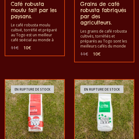
Café robusta
Grains de café
moulu fait par les
robusta fabriqués
paysans.
par des
agriculteurs.
Le café robusta moulu
cultivé, torréfié et préparé
Les grains de café robusta
au Togo est un meilleur
cultivés, torréfiés et
café spécial au monde à
préparés au Togo sont les
partir de café robusta
Le
Le
meilleurs cafés du monde
11
€
10
€
pour le plaisir et la bonne
pour le plaisir et la santé. Il
prix
prix
Le
Le
11
€
10
€
santé. Bon à goûter
est bon de goûter les
initial
actuel
prix
prix
l’exotique café moulu
grains de café exotiques
était :
est :
initial
actuel
robusta. C’est un produit
robusta. C’est un produit
11€.
10€.
était :
est :
sain au goût de qualité et
sain au goût de qualité et
11€.
10€.
fabriqué à la main.
fabriqué à la main.
EN RUPTURE DE STOCK
EN RUPTURE DE STOCK