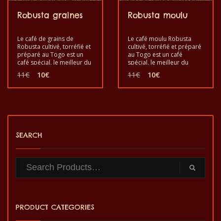
Robusta graines
Robusta moulu
Le café de grains de
Le café moulu Robusta
Robusta cultivé, torréfié et
cultivé, torréfié et préparé
préparé au Togo est un
au Togo est un café
café spécial, le meilleur du
spécial, le meilleur du
monde en café Robusta,
monde, issu du café
Le
Le
Le
Le
11
€
10
€
11
€
10
€
pour le plaisir et la santé. Il
Robusta, pour le plaisir et
prix
prix
prix
prix
est bon de goûter le café
la santé. Il est bon de
initial
actuel
initial
actuel
exotique de Robusta en
goûter l’exotique café
était :
est :
était :
est :
grains. C’est un produit
moulu Robusta. C’est un
11€.
10€.
11€.
10€.
sain au goût de qualité et
produit sain au goût de
fabriqué à la main.
qualité et fabriqué à la
main.
SEARCH
PRODUCT CATEGORIES