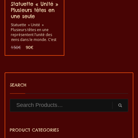
Statuette « Unité »
Plusieurs têtes en
une seule
Statuette » Unité »
Plusieurs têtes en une
représentent l’unité des
gens dans le monde. C’est
une statue pratique où l’on
Le
Le
150
€
90
€
peut poser des objets
prix
prix
dessus comme support
initial
actuel
pour décorer une maison
était :
est :
ou un bureau.
150€.
90€.
SEARCH
PRODUCT CATEGORIES