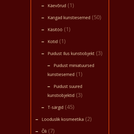
omadu
(1)
Käevõrud
tulev
kasut
(50)
kasuli
Kangad kunstiesemed
tervis
kvali
(1)
Käsitöö
Exclus
käsits
(1)
kohal
Kotid
kasuli
naha j
(3)
Puidust Ilus kunstiobjekt
kosme
koost
kehak
Puidust miniatuursed
(1)
kunstiesemed
Puidust suured
(3)
kunstiobjektid
(45)
T-särgid
(2)
Looduslik kosmeetika
(7)
Õli