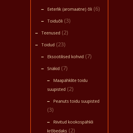
(6)
Eeterlik (aromaatne) õli
(3)
Toiduõli
(2)
Teenused
(23)
Toidud
(7)
Eksootilised kohvid
(7)
Snäkid
Maapähklite toidu
(2)
suupisted
Peanuts toidu suupisted
(3)
Riivitud kookospähkli
(2)
krõbedaks