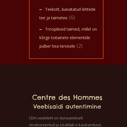
Teekott, kuivatatud lehtede
(6)
tee ja taimetee
Troopilised taimed, millel on
kõrge toitainete elementide
(2)
pulber hea tervisele
Centre des Hommes
Veebisaidi autentimine
CDH veebileht on dünaamiliselt
struktureeritud ja sisaldab e-kaubanduse,