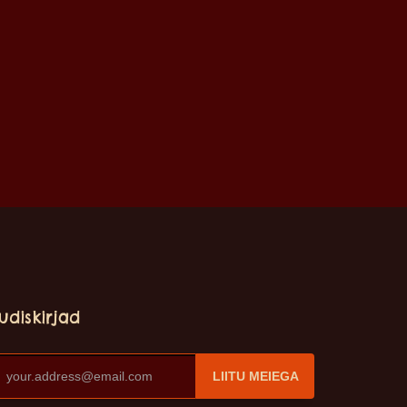
udiskirjad
LIITU MEIEGA