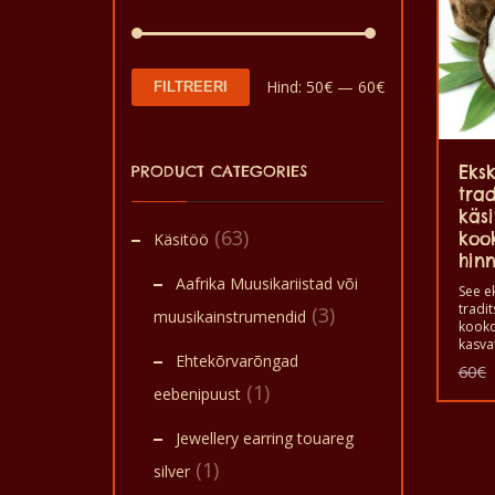
Minimaalne
Maksimaalne
Hind:
50€
—
60€
FILTREERI
hind
hind
PRODUCT CATEGORIES
Eksk
trad
käsi
(63)
kook
Käsitöö
hin
Aafrika Muusikariistad või
See ek
tradit
(3)
muusikainstrumendid
kooko
kasva
Ehtekõrvarõngad
ekstr
60
€
toode
(1)
eebenipuust
on ük
maail
kooko
Jewellery earring touareg
või k
(1)
koost
silver
kreem