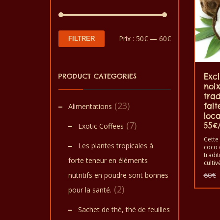
Prix
Prix
Prix :
50€
—
60€
FILTRER
min
max
PRODUCT CATEGORIES
Excl
noi
trad
(23)
fait
Alimentations
loc
(7)
55€
Exotic Coffees
Cette
Les plantes tropicales à
coco 
tradit
forte teneur en éléments
cultiv
produ
nutritifs en poudre sont bonnes
60
€
Togo, 
meill
(2)
pour la santé.
monde
spécia
Sachet de thé, thé de feuilles
de co
conso