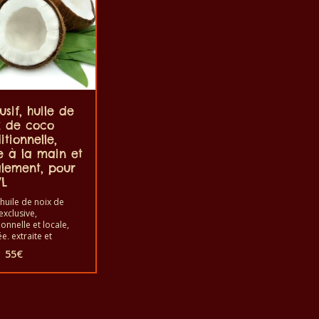
usif, huile de
x de coco
itionnelle,
e à la main et
alement, pour
/L
 huile de noix de
exclusive,
ionnelle et locale,
ée, extraite et
ite à la main au
Le
Le
55
€
est l’une des
prix
prix
eures huiles au
initial
actuel
, une huile très
était :
est :
le issue de la noix
60€.
55€.
co, qui peut être
mmée ou utilisée