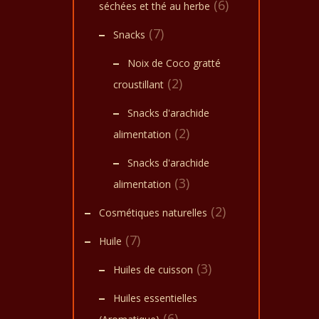
(6)
séchées et thé au herbe
comme
cosmé
(7)
crème
Snacks
de bo
pour l
Noix de Coco gratté
est bo
son ut
(2)
croustillant
produ
bonne
Exclus
Snacks d'arachide
coco t
(2)
alimentation
local
conso
pour 
Snacks d'arachide
et de
ingré
(3)
alimentation
cosmé
savon
(2)
Cosmétiques naturelles
corps
(7)
Huile
(3)
Huiles de cuisson
Huiles essentielles
(6)