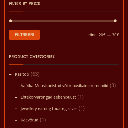
FILTER BY PRICE
tootelehel.
Min
Mak
Hind:
20€
—
30€
FILTREERI
hin
hin
PRODUCT CATEGORIES
(63)
Käsitöö
(3)
Aafrika Muusikariistad või muusikainstrumendid
(1)
Ehtekõrvarõngad eebenipuust
(1)
Jewellery earring touareg silver
(1)
Käevõrud