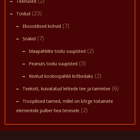
(2)
Teenused
(23)
Toidud
(7)
Eksootilised kohvid
(7)
Snäkid
(2)
Maapähklite toidu suupisted
(3)
Peanuts toidu suupisted
(2)
Riivitud kookospähkli krõbedaks
(6)
Teekott, kuivatatud lehtede tee ja taimetee
Troopilised taimed, millel on kõrge toitainete
(2)
elementide pulber hea tervisele