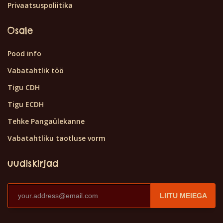
Privaatsuspoliitika
Osale
Pood info
Vabatahtlik töö
Tigu CDH
Tigu ECDH
Tehke Pangaülekanne
Vabatahtliku taotluse vorm
uudiskirjad
LIITU MEIEGA