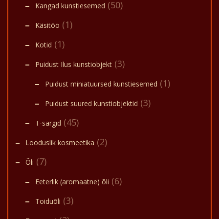
(50)
Kangad kunstiesemed
(1)
Käsitöö
(1)
Kotid
(3)
Puidust Ilus kunstiobjekt
(1)
Puidust miniatuursed kunstiesemed
(3)
Puidust suured kunstiobjektid
(45)
T-särgid
(2)
Looduslik kosmeetika
(7)
Õli
(6)
Eeterlik (aromaatne) õli
(3)
Toiduõli