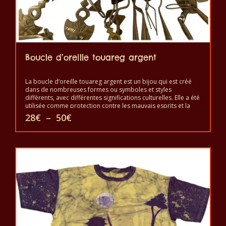
Boucle d’oreille touareg argent
La boucle d’oreille touareg argent est un bijou qui est créé
dans de nombreuses formes ou symboles et styles
différents, avec différentes significations culturelles. Elle a été
utilisée comme protection contre les mauvais esprits et la
malchance ou pour une bonne santé, le bonheur et la
Plage
28
€
–
50
€
prospérité. Elle est un symbole d’indépendance et de liberté
de
et un signe de bon statut, mais aussi comme protection
prix :
Ce
contre le mauvais œil et les mauvais esprits. Elle est portée
28€
pour montrer la beauté et le pouvoir.
à
produit
50€
a
plusieurs
variations.
Les