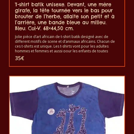
T-shirt batik unisexe. Devant, une mère
girafe, la tête tournée vers le bas pour
brouter de l’herbe, allaite son petit et à
l’arrière, une bande bleue au milieu.
Bleu. Col-V. 68×44,50 cm.
Jolie pièce d’art africain de t-shirt batik designé avec de
different motifs de scene et d’animaux africains. Chacun de
ces t-shirts est unique. Les t-shirts vont pour les adultes
hommes et femmes et aussi pour les enfants de toutes
tailles. Le t-shirt peut être lavé en machine à 40°C. Il ne fait
35
€
pas sortir de couleur. Les t-shirts sont 100% coton.