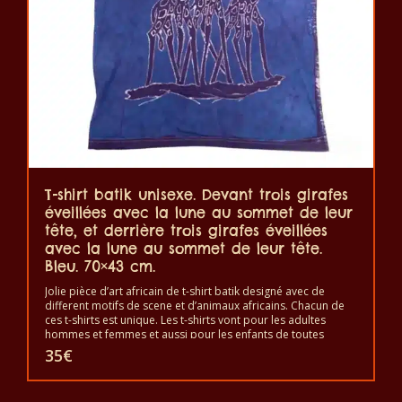
T-shirt batik unisexe. Devant trois girafes
éveillées avec la lune au sommet de leur
tête, et derrière trois girafes éveillées
avec la lune au sommet de leur tête.
Bleu. 70×43 cm.
Jolie pièce d’art africain de t-shirt batik designé avec de
different motifs de scene et d’animaux africains. Chacun de
ces t-shirts est unique. Les t-shirts vont pour les adultes
hommes et femmes et aussi pour les enfants de toutes
tailles. Le t-shirt peut être lavé en machine à 40°C. Il ne fait
35
€
pas sortir de couleur. Les t-shirts sont 100% coton.