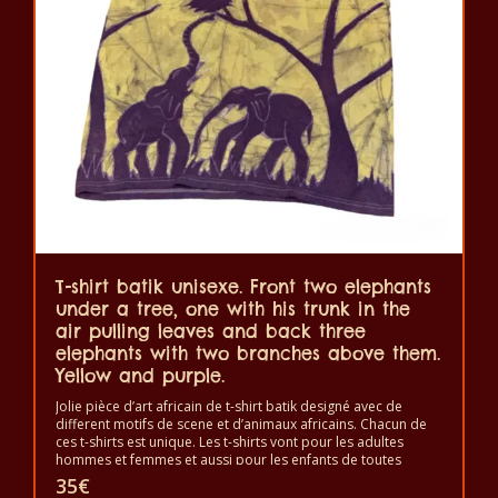
options
peuvent
être
choisies
sur
la
page
du
produit
T-shirt batik unisexe. Front two elephants
under a tree, one with his trunk in the
air pulling leaves and back three
elephants with two branches above them.
Yellow and purple.
Jolie pièce d’art africain de t-shirt batik designé avec de
different motifs de scene et d’animaux africains. Chacun de
ces t-shirts est unique. Les t-shirts vont pour les adultes
hommes et femmes et aussi pour les enfants de toutes
tailles. Le t-shirt peut être lavé en machine à 40°C. Il ne fait
35
€
pas sortir de couleur. Les t-shirts sont 100% coton.