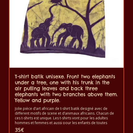
options
peuvent
être
choisies
sur
la
page
du
produit
T-shirt batik unisexe. Front two elephants
under a tree, one with his trunk in the
air pulling leaves and back three
elephants with two branches above them.
Yellow and purple.
Jolie pièce d’art africain de t-shirt batik designé avec de
different motifs de scene et d’animaux africains. Chacun de
ces t-shirts est unique. Les t-shirts vont pour les adultes
hommes et femmes et aussi pour les enfants de toutes
tailles. Le t-shirt peut être lavé en machine à 40°C. Il ne fait
35
€
pas sortir de couleur. Les t-shirts sont 100% coton.