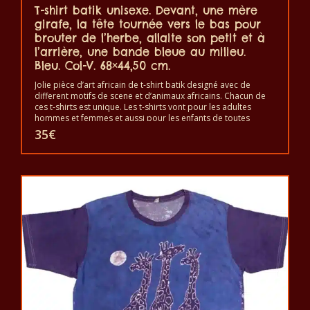
T-shirt batik unisexe. Devant, une mère
girafe, la tête tournée vers le bas pour
brouter de l’herbe, allaite son petit et à
l’arrière, une bande bleue au milieu.
Bleu. Col-V. 68×44,50 cm.
Jolie pièce d’art africain de t-shirt batik designé avec de
different motifs de scene et d’animaux africains. Chacun de
ces t-shirts est unique. Les t-shirts vont pour les adultes
hommes et femmes et aussi pour les enfants de toutes
tailles. Le t-shirt peut être lavé en machine à 40°C. Il ne fait
35
€
pas sortir de couleur. Les t-shirts sont 100% coton.