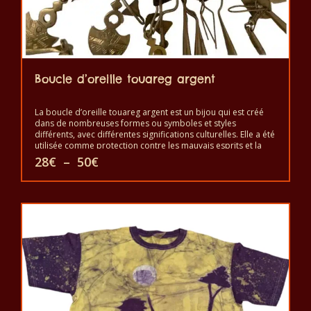
Boucle d’oreille touareg argent
La boucle d’oreille touareg argent est un bijou qui est créé
dans de nombreuses formes ou symboles et styles
différents, avec différentes significations culturelles. Elle a été
utilisée comme protection contre les mauvais esprits et la
malchance ou pour une bonne santé, le bonheur et la
Plage
28
€
–
50
€
prospérité. Elle est un symbole d’indépendance et de liberté
de
et un signe de bon statut, mais aussi comme protection
prix :
Ce
contre le mauvais œil et les mauvais esprits. Elle est portée
28€
pour montrer la beauté et le pouvoir.
à
produit
50€
a
plusieurs
variations.
Les