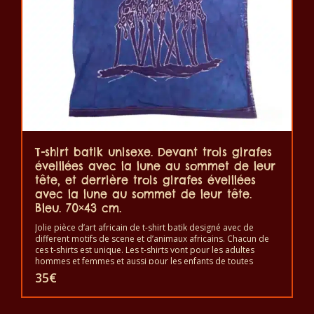
T-shirt batik unisexe. Devant trois girafes
éveillées avec la lune au sommet de leur
tête, et derrière trois girafes éveillées
avec la lune au sommet de leur tête.
Bleu. 70×43 cm.
Jolie pièce d’art africain de t-shirt batik designé avec de
different motifs de scene et d’animaux africains. Chacun de
ces t-shirts est unique. Les t-shirts vont pour les adultes
hommes et femmes et aussi pour les enfants de toutes
tailles. Le t-shirt peut être lavé en machine à 40°C. Il ne fait
35
€
pas sortir de couleur. Les t-shirts sont 100% coton.