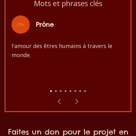
Mots et phrases clés
Slogan
CDH
Centre des Hommes vise le meilleur
développement de la population et de son
environnement!
1
2
3
4
5
6
7
8
Faites un don pour le projet en