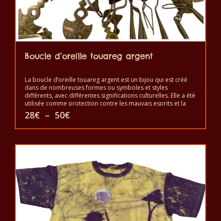
Boucle d’oreille touareg argent
La boucle d’oreille touareg argent est un bijou qui est créé
dans de nombreuses formes ou symboles et styles
différents, avec différentes significations culturelles. Elle a été
utilisée comme protection contre les mauvais esprits et la
malchance ou pour une bonne santé, le bonheur et la
Plage
28
€
–
50
€
prospérité. Elle est un symbole d’indépendance et de liberté
de
et un signe de bon statut, mais aussi comme protection
prix :
Ce
contre le mauvais œil et les mauvais esprits. Elle est portée
28€
pour montrer la beauté et le pouvoir.
à
produit
50€
a
plusieurs
variations.
Les