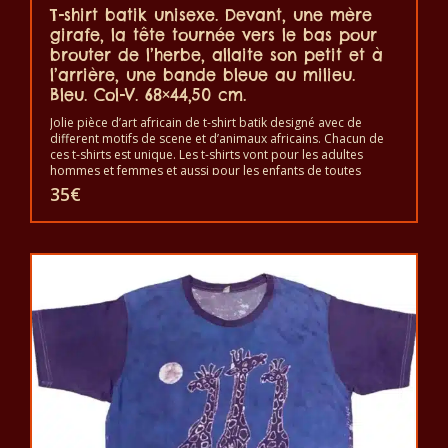
T-shirt batik unisexe. Devant, une mère
girafe, la tête tournée vers le bas pour
brouter de l’herbe, allaite son petit et à
l’arrière, une bande bleue au milieu.
Bleu. Col-V. 68×44,50 cm.
Jolie pièce d’art africain de t-shirt batik designé avec de
different motifs de scene et d’animaux africains. Chacun de
ces t-shirts est unique. Les t-shirts vont pour les adultes
hommes et femmes et aussi pour les enfants de toutes
tailles. Le t-shirt peut être lavé en machine à 40°C. Il ne fait
35
€
pas sortir de couleur. Les t-shirts sont 100% coton.