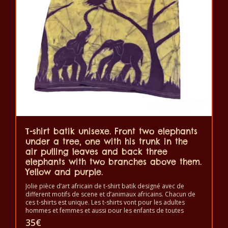
options
peuvent
être
choisies
sur
la
page
du
produit
T-shirt batik unisexe. Front two elephants
under a tree, one with his trunk in the
air pulling leaves and back three
elephants with two branches above them.
Yellow and purple.
Jolie pièce d’art africain de t-shirt batik designé avec de
different motifs de scene et d’animaux africains. Chacun de
ces t-shirts est unique. Les t-shirts vont pour les adultes
hommes et femmes et aussi pour les enfants de toutes
tailles. Le t-shirt peut être lavé en machine à 40°C. Il ne fait
35
€
pas sortir de couleur. Les t-shirts sont 100% coton.