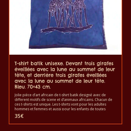
T-shirt batik unisexe. Devant trois girafes
éveillées avec la lune au sommet de leur
tête, et derrière trois girafes éveillées
avec la lune au sommet de leur tête.
Bleu. 70×43 cm.
Jolie pièce d’art africain de t-shirt batik designé avec de
different motifs de scene et d’animaux africains. Chacun de
ces t-shirts est unique. Les t-shirts vont pour les adultes
hommes et femmes et aussi pour les enfants de toutes
tailles. Le t-shirt peut être lavé en machine à 40°C. Il ne fait
35
€
pas sortir de couleur. Les t-shirts sont 100% coton.