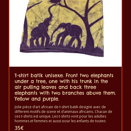
options
peuvent
être
choisies
sur
la
page
du
produit
T-shirt batik unisexe. Front two elephants
under a tree, one with his trunk in the
air pulling leaves and back three
elephants with two branches above them.
Yellow and purple.
Jolie pièce d’art africain de t-shirt batik designé avec de
different motifs de scene et d’animaux africains. Chacun de
ces t-shirts est unique. Les t-shirts vont pour les adultes
hommes et femmes et aussi pour les enfants de toutes
tailles. Le t-shirt peut être lavé en machine à 40°C. Il ne fait
35
€
pas sortir de couleur. Les t-shirts sont 100% coton.