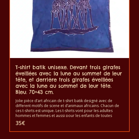
T-shirt batik unisexe. Devant trois girafes
éveillées avec la lune au sommet de leur
tête, et derrière trois girafes éveillées
avec la lune au sommet de leur tête.
Bleu. 70×43 cm.
Jolie pièce d’art africain de t-shirt batik designé avec de
different motifs de scene et d’animaux africains. Chacun de
ces t-shirts est unique. Les t-shirts vont pour les adultes
hommes et femmes et aussi pour les enfants de toutes
tailles. Le t-shirt peut être lavé en machine à 40°C. Il ne fait
35
€
pas sortir de couleur. Les t-shirts sont 100% coton.