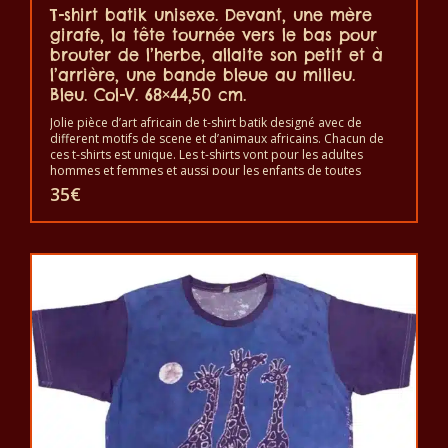
T-shirt batik unisexe. Devant, une mère
girafe, la tête tournée vers le bas pour
brouter de l’herbe, allaite son petit et à
l’arrière, une bande bleue au milieu.
Bleu. Col-V. 68×44,50 cm.
Jolie pièce d’art africain de t-shirt batik designé avec de
different motifs de scene et d’animaux africains. Chacun de
ces t-shirts est unique. Les t-shirts vont pour les adultes
hommes et femmes et aussi pour les enfants de toutes
tailles. Le t-shirt peut être lavé en machine à 40°C. Il ne fait
35
€
pas sortir de couleur. Les t-shirts sont 100% coton.