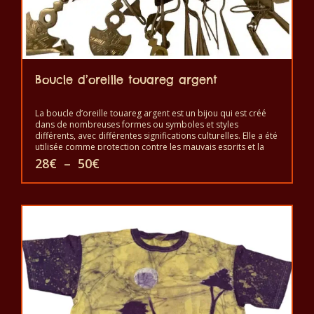
Boucle d’oreille touareg argent
La boucle d’oreille touareg argent est un bijou qui est créé
dans de nombreuses formes ou symboles et styles
différents, avec différentes significations culturelles. Elle a été
utilisée comme protection contre les mauvais esprits et la
malchance ou pour une bonne santé, le bonheur et la
Plage
28
€
–
50
€
prospérité. Elle est un symbole d’indépendance et de liberté
de
et un signe de bon statut, mais aussi comme protection
prix :
Ce
contre le mauvais œil et les mauvais esprits. Elle est portée
28€
pour montrer la beauté et le pouvoir.
à
produit
50€
a
plusieurs
variations.
Les