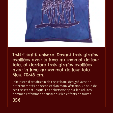
T-shirt batik unisexe. Devant trois girafes
éveillées avec la lune au sommet de leur
tête, et derrière trois girafes éveillées
avec la lune au sommet de leur tête.
Bleu. 70×43 cm.
Jolie pièce d’art africain de t-shirt batik designé avec de
different motifs de scene et d’animaux africains. Chacun de
ces t-shirts est unique. Les t-shirts vont pour les adultes
hommes et femmes et aussi pour les enfants de toutes
tailles. Le t-shirt peut être lavé en machine à 40°C. Il ne fait
35
€
pas sortir de couleur. Les t-shirts sont 100% coton.