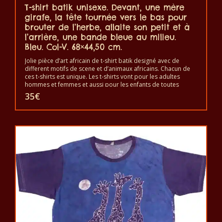
T-shirt batik unisexe. Devant, une mère
girafe, la tête tournée vers le bas pour
brouter de l’herbe, allaite son petit et à
l’arrière, une bande bleue au milieu.
Bleu. Col-V. 68×44,50 cm.
Jolie pièce d’art africain de t-shirt batik designé avec de
different motifs de scene et d’animaux africains. Chacun de
ces t-shirts est unique. Les t-shirts vont pour les adultes
hommes et femmes et aussi pour les enfants de toutes
tailles. Le t-shirt peut être lavé en machine à 40°C. Il ne fait
35
€
pas sortir de couleur. Les t-shirts sont 100% coton.