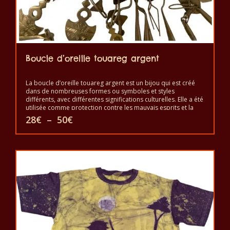
Boucle d’oreille touareg argent
La boucle d’oreille touareg argent est un bijou qui est créé
dans de nombreuses formes ou symboles et styles
différents, avec différentes significations culturelles. Elle a été
utilisée comme protection contre les mauvais esprits et la
malchance ou pour une bonne santé, le bonheur et la
Plage
28
€
–
50
€
prospérité. Elle est un symbole d’indépendance et de liberté
de
et un signe de bon statut, mais aussi comme protection
prix :
Ce
contre le mauvais œil et les mauvais esprits. Elle est portée
28€
pour montrer la beauté et le pouvoir.
à
produit
50€
a
plusieurs
variations.
Les