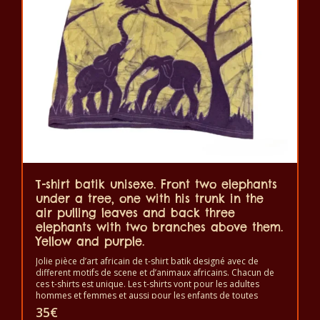
options
peuvent
être
choisies
sur
la
page
du
produit
T-shirt batik unisexe. Front two elephants
under a tree, one with his trunk in the
air pulling leaves and back three
elephants with two branches above them.
Yellow and purple.
Jolie pièce d’art africain de t-shirt batik designé avec de
different motifs de scene et d’animaux africains. Chacun de
ces t-shirts est unique. Les t-shirts vont pour les adultes
hommes et femmes et aussi pour les enfants de toutes
tailles. Le t-shirt peut être lavé en machine à 40°C. Il ne fait
35
€
pas sortir de couleur. Les t-shirts sont 100% coton.