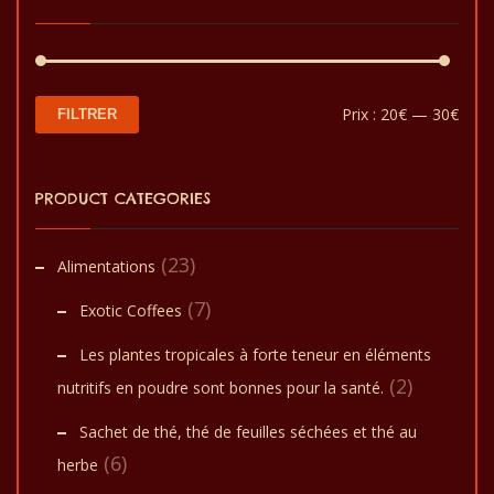
être
choisies
sur
la
Prix
Prix
Prix :
20€
—
30€
FILTRER
page
min
max
du
PRODUCT CATEGORIES
produit
(23)
Alimentations
(7)
Exotic Coffees
Les plantes tropicales à forte teneur en éléments
(2)
nutritifs en poudre sont bonnes pour la santé.
Sachet de thé, thé de feuilles séchées et thé au
(6)
herbe