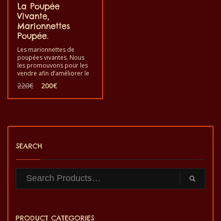
La Poupée
Vivante,
Marionnettes
Poupée.
Les marionnettes de
poupées vivantes. Nous
les promouvons pour les
vendre afin d’améliorer le
mode de vie des artistes
Le
Le
220
€
200
€
qui les ont produits.
prix
prix
Utilisez-le en jouant un
initial
actuel
scénario pour vous
était :
est :
amuser dans votre maison
220€.
200€.
avec vos enfants, vos amis,
etc. Ceci est pour vous si
vous souhaitez divertir vos
enfants, vos amis, votre
SEARCH
famille, etc.
PRODUCT CATEGORIES