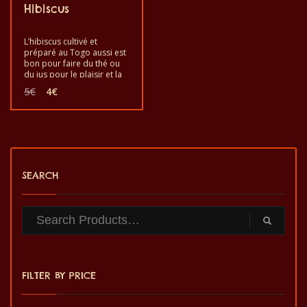
Hibiscus
L’hibiscus cultivé et
préparé au Togo aussi est
bon pour faire du thé ou
du jus pour le plaisir et la
santé. Bon à manger, à
Le
Le
5
€
4
€
boire sous forme de thé
prix
prix
ou de jus pour renforcer
initial
actuel
votre bonne santé. C’est un
était :
est :
produit sain au goût de
5€.
4€.
qualité et fabriqué à la
main.
SEARCH
FILTER BY PRICE