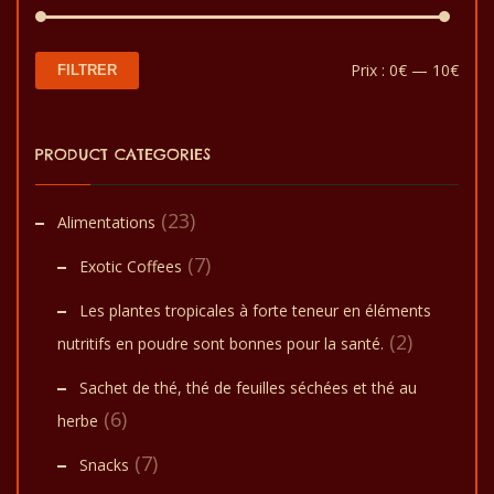
Prix
Prix
Prix :
0€
—
10€
FILTRER
min
max
PRODUCT CATEGORIES
(23)
Alimentations
(7)
Exotic Coffees
Les plantes tropicales à forte teneur en éléments
(2)
nutritifs en poudre sont bonnes pour la santé.
Sachet de thé, thé de feuilles séchées et thé au
(6)
herbe
(7)
Snacks