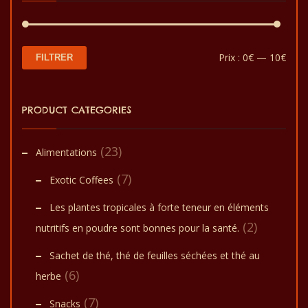
votre peau. Il s’agit d’une
crème composée d’huile
de moringa, d’huile de
citronnelle et de beurre de
karité. Il est doux, naturel
et utile pour tout type de
Prix
Prix
Prix :
0€
—
10€
FILTRER
peau.
min
max
PRODUCT CATEGORIES
(23)
Alimentations
(7)
Exotic Coffees
Les plantes tropicales à forte teneur en éléments
(2)
nutritifs en poudre sont bonnes pour la santé.
Sachet de thé, thé de feuilles séchées et thé au
(6)
herbe
(7)
Snacks